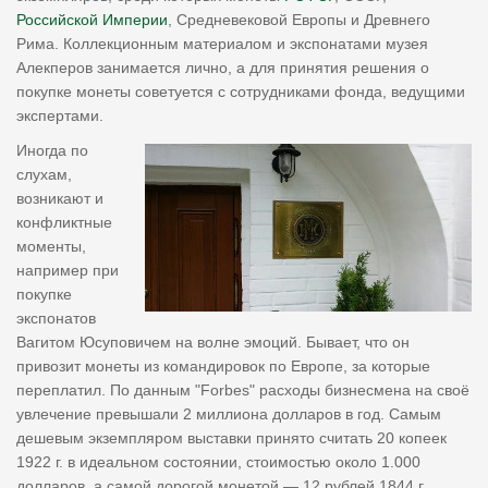
Российской Империи
, Средневековой Европы и Древнего
Рима. Коллекционным материалом и экспонатами музея
Алекперов занимается лично, а для принятия решения о
покупке монеты советуется с сотрудниками фонда, ведущими
экспертами.
Иногда по
слухам,
возникают и
конфликтные
моменты,
например при
покупке
экспонатов
Вагитом Юсуповичем на волне эмоций. Бывает, что он
привозит монеты из командировок по Европе, за которые
переплатил. По данным "Forbes" расходы бизнесмена на своё
увлечение превышали 2 миллиона долларов в год. Самым
дешевым экземпляром выставки принято считать 20 копеек
1922 г. в идеальном состоянии, стоимостью около 1.000
долларов, а самой дорогой монетой — 12 рублей 1844 г.,