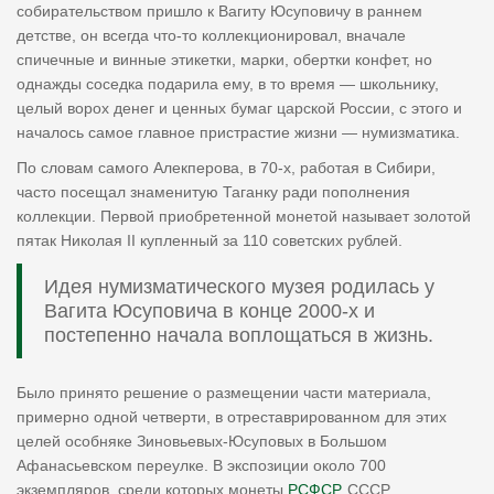
собирательством пришло к Вагиту Юсуповичу в раннем
детстве, он всегда что-то коллекционировал, вначале
спичечные и винные этикетки, марки, обертки конфет, но
однажды соседка подарила ему, в то время — школьнику,
целый ворох денег и ценных бумаг царской России, с этого и
началось самое главное пристрастие жизни — нумизматика.
По словам самого Алекперова, в 70-х, работая в Сибири,
часто посещал знаменитую Таганку ради пополнения
коллекции. Первой приобретенной монетой называет золотой
пятак Николая II купленный за 110 советских рублей.
Идея нумизматического музея родилась у
Вагита Юсуповича в конце 2000-х и
постепенно начала воплощаться в жизнь.
Было принято решение о размещении части материала,
примерно одной четверти, в отреставрированном для этих
целей особняке Зиновьевых-Юсуповых в Большом
Афанасьевском переулке. В экспозиции около 700
экземпляров, среди которых монеты
РСФСР
, СССР,