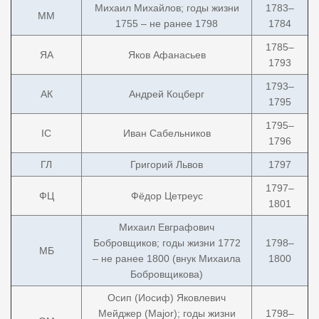
Михаил Михайлов; годы жизни
1783–
ММ
1755 – не ранее 1798
1784
1785–
ЯА
Яков Афанасьев
1793
1793–
АК
Андрей Коцберг
1795
1795–
IС
Иван Сабельников
1796
ГЛ
Григорий Львов
1797
1797–
ФЦ
Фёдор Цетреус
1801
Михаил Евграфович
Бобровщиков; годы жизни 1772
1798–
МБ
– не ранее 1800 (внук Михаила
1800
Бобровщикова)
Осип (Иосиф) Яковлевич
Мейджер (Major); годы жизни
1798–