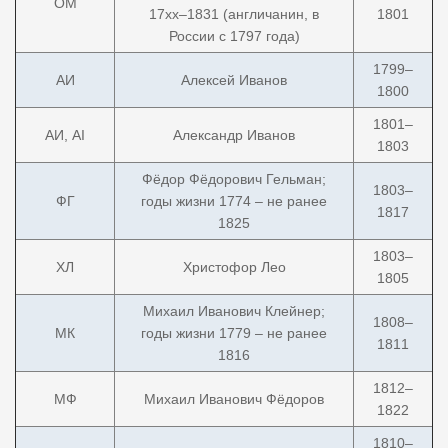
ОМ
17xx–1831 (англичанин, в
1801
России с 1797 года)
1799–
АИ
Алексей Иванов
1800
1801–
АИ, АI
Александр Иванов
1803
Фёдор Фёдорович Гельман;
1803–
ФГ
годы жизни 1774 – не ранее
1817
1825
1803–
ХЛ
Христофор Лео
1805
Михаил Иванович Клейнер;
1808–
МК
годы жизни 1779 – не ранее
1811
1816
1812–
МФ
Михаил Иванович Фёдоров
1822
1810–