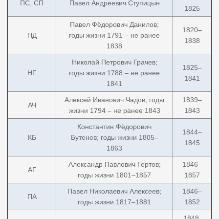
ПС, СП
Павел Андреевич Ступицын
1825
Павел Фёдорович Данилов;
1820–
ПД
годы жизни 1791 – не ранее
1838
1838
Николай Петрович Грачев;
1825–
НГ
годы жизни 1788 – не ранее
1841
1841
Алексей Иванович Чадов; годы
1839–
АЧ
жизни 1794 – не ранее 1843
1843
Константин Фёдорович
1844–
КБ
Бутенев; годы жизни 1805–
1845
1863
Александр Павлович Гертов;
1846–
АГ
годы жизни 1801–1857
1857
Павел Николаевич Алексеев;
1846–
ПА
годы жизни 1817–1881
1852
1848,