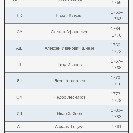
1766
1758–
НК
Назар Кутузов
1763
1764–
СА
Степан Афанасьев
1770
1766–
АШ
Алексей Иванович Шнезе
1772
1767–
ЕI
Егор Иванов
1768
1770–
ЯЧ
Яков Чернышев
1776
1773–
ѲЛ
Фёдор Лесников
1779
1780–
ИЗ
Иван Зайцев
1783
АГ
Авраам Гоциус
1781