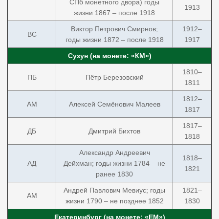
СПб монетного двора) годы
1913
жизни 1867 – после 1918
Виктор Петрович Смирнов;
1912–
ВС
годы жизни 1872 – после 1918
1917
Сузун (на монете: «КМ»)
1810–
ПБ
Пётр Березовский
1811
1812–
AM
Алексей Семёнович Малеев
1817
1817–
ДБ
Дмитрий Бихтов
1818
Александр Андреевич
1818–
АД
Дейхман; годы жизни 1784 – не
1821
ранее 1830
Андрей Павлович Мевиус; годы
1821–
AM
жизни 1790 – не позднее 1852
1830
Екатеринбург (на монете: «ЕМ»)