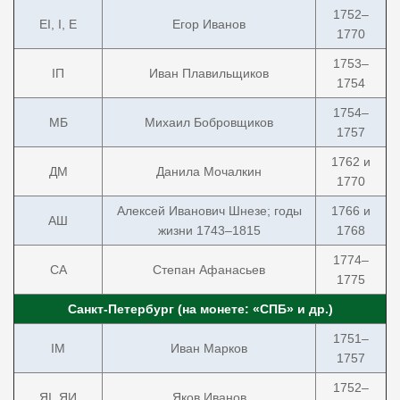
1752–
ЕI, I, E
Егор Иванов
1770
1753–
IП
Иван Плавильщиков
1754
1754–
МБ
Михаил Бобровщиков
1757
1762 и
ДМ
Данила Мочалкин
1770
Алексей Иванович Шнезе; годы
1766 и
АШ
жизни 1743–1815
1768
1774–
СА
Степан Афанасьев
1775
Санкт-Петербург (на монете: «СПБ» и др.)
1751–
IM
Иван Марков
1757
1752–
ЯI, ЯИ
Яков Иванов