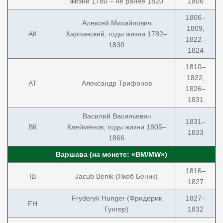
жизни 1780 – не ранее 1820
1806
1806–
Алексей Михайлович
1809,
АК
Карпинский; годы жизни 1782–
1822–
1830
1824
1810–
1822,
АТ
Александр Трифонов
1826–
1831
Василий Васильевич
1831–
ВК
Клеймёнов; годы жизни 1805–
1833
1866
Варшава (на монете: «ВМ/MW»)
1816–
IB
Jacub Benik (Якоб Беник)
1827
Fryderyk Hunger (Фридерик
1827–
FH
Гунгер)
1832