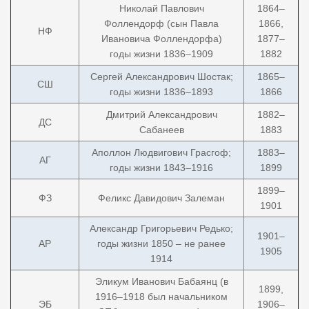
Николай Павлович
1864–
Фоллендорф (сын Павла
1866,
НФ
Ивановича Фоллендорфа)
1877–
годы жизни 1836–1909
1882
Сергей Александрович Шостак;
1865–
СШ
годы жизни 1836–1893
1866
Дмитрий Александрович
1882–
ДС
Сабанеев
1883
Аполлон Людвигович Грасгоф;
1883–
АГ
годы жизни 1843–1916
1899
1899–
ФЗ
Феликс Давидович Залеман
1901
Александр Григорьевич Редько;
1901–
АР
годы жизни 1850 – не ранее
1905
1914
Эликум Иванович Бабаянц (в
1899,
1916–1918 был начальником
ЭБ
1906–