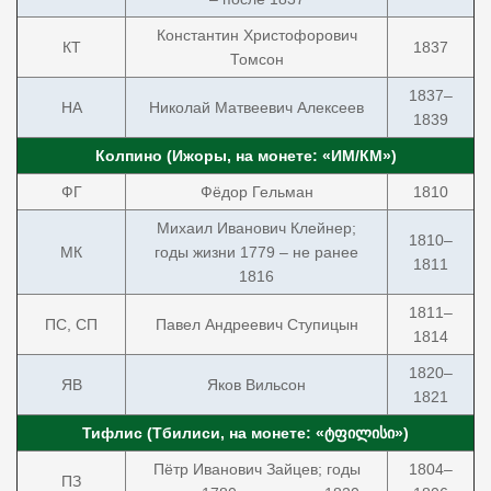
Константин Христофорович
КТ
1837
Томсон
1837–
НА
Николай Матвеевич Алексеев
1839
Колпино (Ижоры, на монете: «ИМ/КМ»)
ФГ
Фёдор Гельман
1810
Михаил Иванович Клейнер;
1810–
МК
годы жизни 1779 – не ранее
1811
1816
1811–
ПС, СП
Павел Андреевич Ступицын
1814
1820–
ЯВ
Яков Вильсон
1821
Тифлис (Тбилиси, на монете: «ტფილისი»)
Пётр Иванович Зайцев; годы
1804–
ПЗ