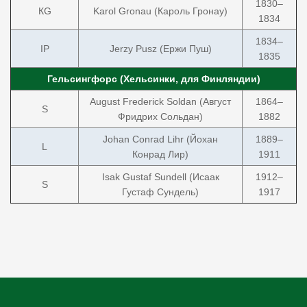
1830–
КG
Karol Gronau (Кароль Гронау)
1834
1834–
IP
Jerzy Pusz (Ержи Пуш)
1835
Гельсингфорс (Хельсинки, для Финляндии)
August Frederick Soldan (Август
1864–
S
Фридрих Сольдан)
1882
Johan Conrad Lihr (Йохан
1889–
L
Конрад Лир)
1911
Isak Gustaf Sundell (Исаак
1912–
S
Густаф Сундель)
1917