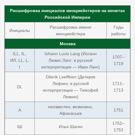
Расшифровка инициалов минцмейстеров на монетах
Российской Империи
Расшифровка имени
Годы
Инициалы
минцмейстера
работы
Москва
ILL, IL,
Iohann Luvis Lang (Иоганн
1707–
ИЛ, LL, L,
Лювис Ланг; в русской
1719
I
интерпретации — Иван Ланг)
Diterik Leeffkien (Дитерик
Лефкен; в русской
1711–
DL
интерпретации — Тимофей
1713
Левкин)
неизвестен; возможно,
А
1751
Афанасьев
1752–
IШ
Илья Шагин
1753