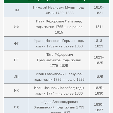
Николай Иванович Мундт; годы
1810–
НМ
жизни 1780–1836
1821
Иван Фёдорович Фелькнер;
ИФ
годы жизни 1765 – не ранее
1811
1815
Франц Иванович Герман; годы
1818–
ФГ
жизни 1792 – не ранее 1850
1823
Пётр Фёдорович
1823–
ПГ
Грамматчиков; годы жизни
1825
1779–1825
Иван Гаврилович Шевкунов;
ИШ
1825
годы жизни 1776 – после 1825
Иван Иванович Колобов; годы
1825–
ИК
жизни 1774 – не ранее 1830
1830
Фёдор Александрович
1830–
ФХ
Хвощинский; годы жизни 1799
1837
– после 1837