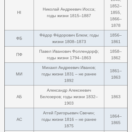
1852–
Николай Андреевич Иосса;
HI
1855,
годы жизни 1815–1887
1866–
1878
Фёдор Фёдорович Блюм; годы
1856–
ФБ
жизни 1808–1873
1861
Павел Иванович Фоллендорф;
1858–
ПФ
годы жизни 1794–1863
1862
Михаил Андреевич Иванов;
1861–
МИ
годы жизни 1831 – не ранее
1863
1892
Александр Алексеевич
АБ
Белозеров; годы жизни 1832–
1863
1903
Аггей Григорьевич Свечин;
1864–
АС
годы жизни 1816 – не ранее
1865
1875