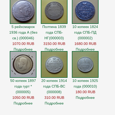
5 рейхсмарок
Полтина 1839
10 копеек 1824
1936 года А (без
года СПБ-
года СПБ-ПД
св.) (000046)
НГ(000003)
(000002)
1070.00 RUB
3150.00 RUB
1680.00 RUB
Подробнее
Подробнее
Подробнее
50 копеек 1897
20 копеек 1914
10 копеек 1925
года гурт *
года СПБ-ВС
года (000010)
(000005)
(000008)
180.00 RUB
1050.00 RUB
310.00 RUB
Подробнее
Подробнее
Подробнее